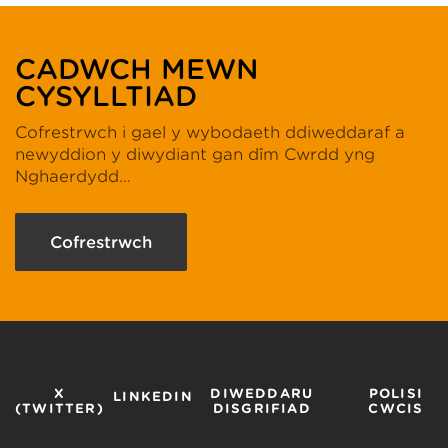
CADWCH MEWN
CYSYLLTIAD
Cofrestrwch i gael y wybodaeth ddiweddaraf a
newyddion y diwydiant gan dîm Cwrdd yng
Nghaerdydd…
Cofrestrwch
X
DIWEDDARU
POLISI
LINKEDIN
(TWITTER)
DISGRIFIAD
CWCIS