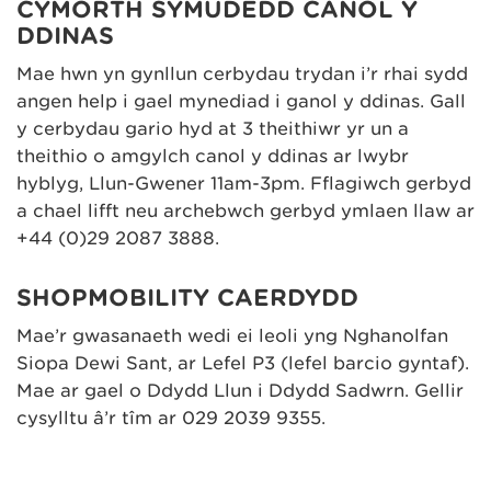
CYMORTH SYMUDEDD CANOL Y
DDINAS
Mae hwn yn gynllun cerbydau trydan i’r rhai sydd
angen help i gael mynediad i ganol y ddinas. Gall
y cerbydau gario hyd at 3 theithiwr yr un a
theithio o amgylch canol y ddinas ar lwybr
hyblyg, Llun-Gwener 11am-3pm. Fflagiwch gerbyd
a chael lifft neu archebwch gerbyd ymlaen llaw ar
+44 (0)29 2087 3888.
SHOPMOBILITY CAERDYDD
Mae’r gwasanaeth wedi ei leoli yng Nghanolfan
Siopa Dewi Sant, ar Lefel P3 (lefel barcio gyntaf).
Mae ar gael o Ddydd Llun i Ddydd Sadwrn. Gellir
cysylltu â’r tîm ar 029 2039 9355.