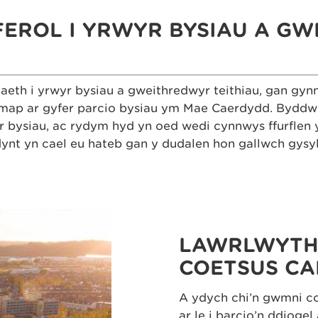
EROL I YRWYR BYSIAU A G
aeth i yrwyr bysiau a gweithredwyr teithiau, gan gy
 map ar gyfer parcio bysiau ym Mae Caerdydd. Byddw
bysiau, ac rydym hyd yn oed wedi cynnwys ffurflen y
nt yn cael eu hateb gan y dudalen hon gallwch gysyll
LAWRLWYTHW
COETSUS CAN
A ydych chi’n gwmni c
ar le i barcio’n ddioge