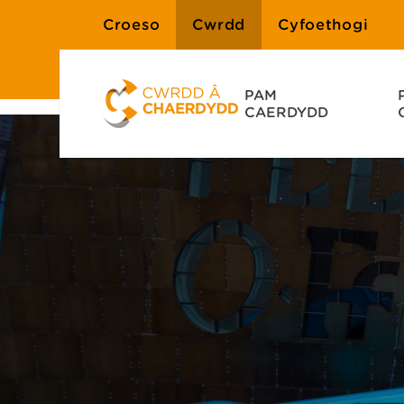
Croeso
Cwrdd
Cyfoethogi
PAM
CAERDYDD