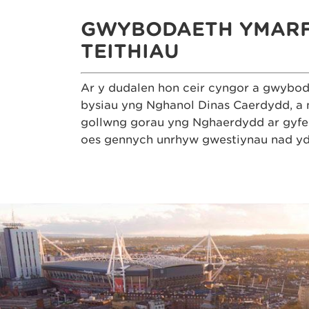
GWYBODAETH YMARF
TEITHIAU
Ar y dudalen hon ceir cyngor a gwybod
bysiau yng Nghanol Dinas Caerdydd, a
gollwng gorau yng Nghaerdydd ar gyfer 
oes gennych unrhyw gwestiynau nad ydy