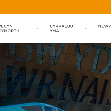
PECYN
CYRRAEDD
NEWY
Open
Open
CYMORTH
YMA
PECYN
CYRRAEDD
CYMORTH
YMA
menu
menu
Lleoliadau
Symud o Gwmpas
Lletyau
Hygyrchiad
Grwpiau
Coetsis a Bysiau
Cynaliadwyedd
Mapiau
Gair O Brofiad