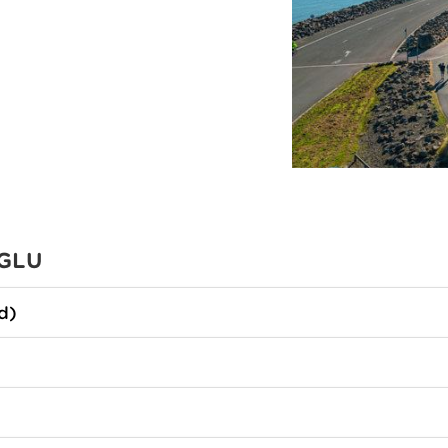
GLU
d)