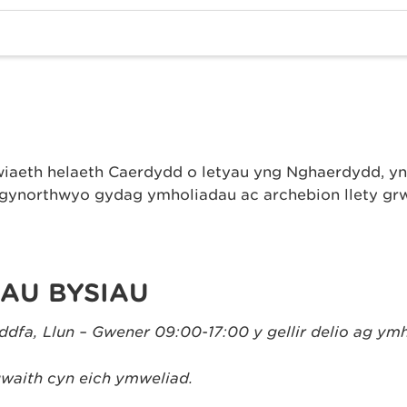
aeth helaeth Caerdydd o letyau yng Nghaerdydd, yn 
gynorthwyo gydag ymholiadau ac archebion llety gr
AU BYSIAU
dfa, Llun – Gwener 09:00-17:00 y gellir delio ag ym
gwaith cyn eich ymweliad.