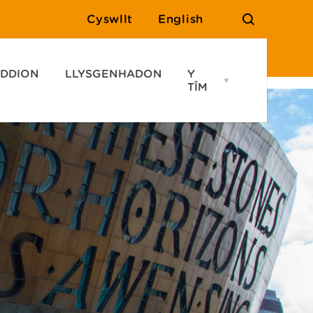
Cyswllt
English
DDION
LLYSGENHADON
Y
Open
TÎM
Y
TÎM
menu
Ymholiadau
Cyswllt