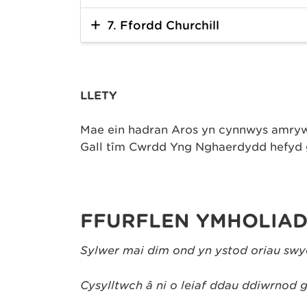
7. Ffordd Churchill
LLETY
Mae ein hadran Aros yn cynnwys amrywi
Gall tîm Cwrdd Yng Nghaerdydd hefyd 
FFURFLEN YMHOLIAD
Sylwer mai dim ond yn ystod oriau swyd
Cysylltwch â ni o leiaf ddau ddiwrnod 