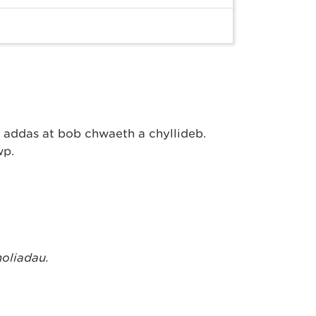
addas at bob chwaeth a chyllideb.
ŵp.
holiadau.