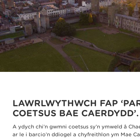
LAWRLWYTHWCH FAP ‘PA
COETSUS BAE CAERDYDD’.
A ydych chi’n gwmni coetsus sy’n ymweld â Ch
ar le i barcio’n ddiogel a chyfreithlon ym Mae C