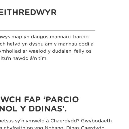
WEITHREDWYR
nnwys map yn dangos mannau i barcio
ch hefyd yn dysgu am y mannau codi a
mholiad ar waelod y dudalen, felly os
tu’n hawdd â’n tîm.
CH FAP ‘PARCIO
OL Y DDINAS’.
oetsus sy’n ymweld â Chaerdydd? Gwybodaeth
l a chyfreithlon yng Nghanol Dinas Caerdydd.