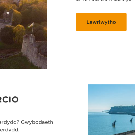
Lawrlwytho
RCIO
aerdydd? Gwybodaeth
aerdydd.