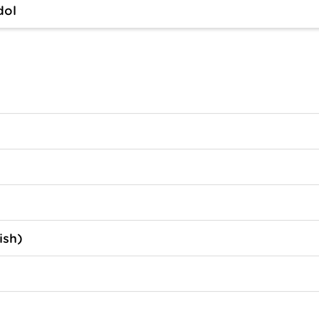
dol
ish)