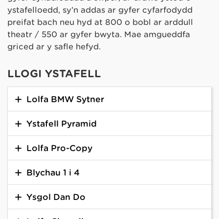
ystafelloedd, sy’n addas ar gyfer cyfarfodydd
preifat bach neu hyd at 800 o bobl ar arddull
theatr / 550 ar gyfer bwyta. Mae amgueddfa
griced ar y safle hefyd.
LLOGI YSTAFELL
Lolfa BMW Sytner
Ystafell Pyramid
Lolfa Pro-Copy
Blychau 1 i 4
Ysgol Dan Do