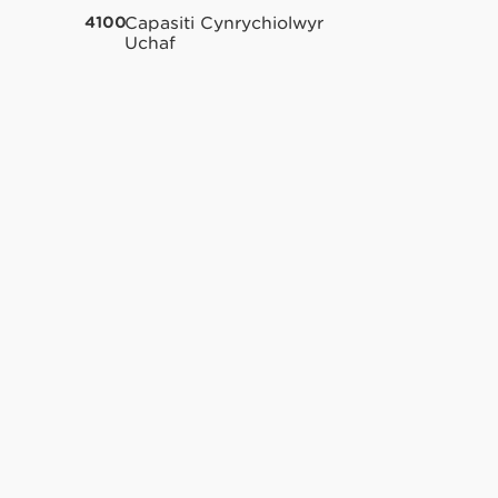
4100
Capasiti Cynrychiolwyr
Uchaf