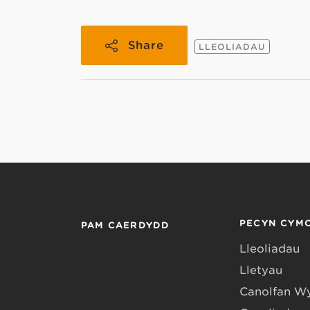
Share
LLEOLIADAU
PECYN CYM
PAM CAERDYDD
Lleoliadau
Lletyau
Canolfan W