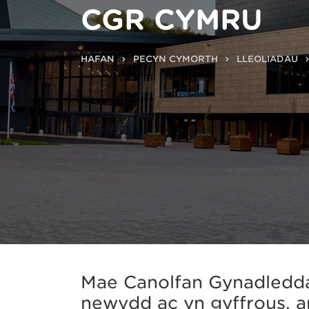
CGR CYMRU
HAFAN
PECYN CYMORTH
LLEOLIADAU
Mae Canolfan Gynadledd
newydd ac yn gyffrous, ar