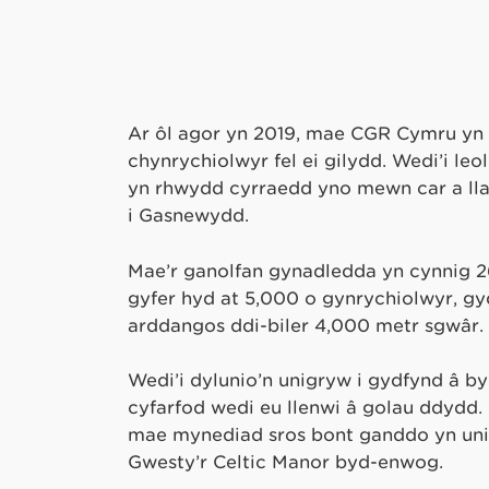
Ar ôl agor yn 2019, mae CGR Cymru yn c
chynrychiolwyr fel ei gilydd. Wedi’i leo
yn rhwydd cyrraedd yno mewn car a llai
i Gasnewydd.
Mae’r ganolfan gynadledda yn cynnig 
gyfer hyd at 5,000 o gynrychiolwyr, 
arddangos ddi-biler 4,000 metr sgwâr.
Wedi’i dylunio’n unigryw i gydfynd â by
cyfarfod wedi eu llenwi â golau ddydd. 
mae mynediad sros bont ganddo yn uni
Gwesty’r Celtic Manor byd-enwog.