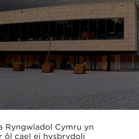
a Ryngwladol Cymru yn
 ôl cael ei hysbrydoli