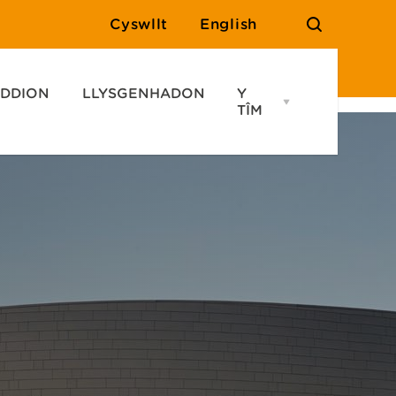
Cyswllt
English
DDION
LLYSGENHADON
Y
Open
TÎM
Y
TÎM
menu
Ymholiadau
Cyswllt