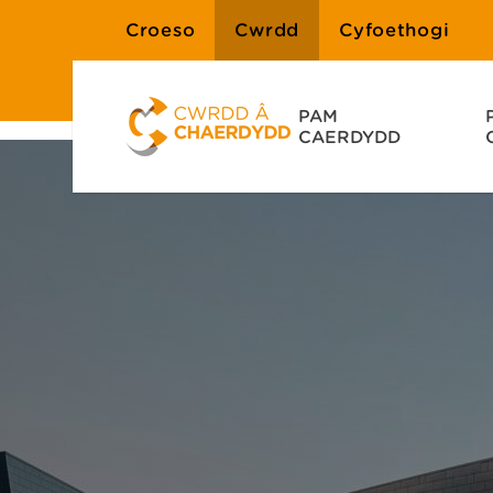
Croeso
Cwrdd
Cyfoethogi
PAM
CAERDYDD