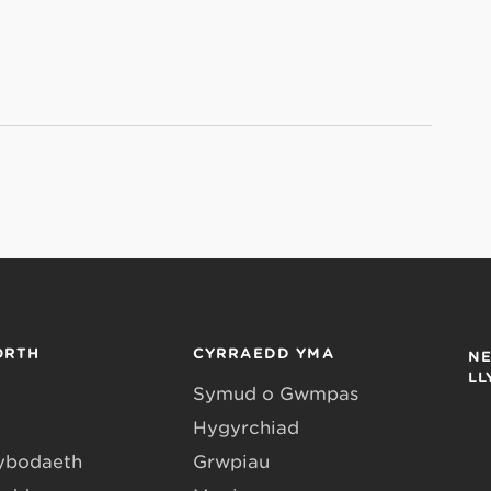
ORTH
CYRRAEDD YMA
N
L
Symud o Gwmpas
Hygyrchiad
ybodaeth
Grwpiau