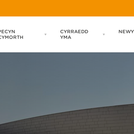
PECYN
CYRRAEDD
NEWY
Open
Open
CYMORTH
YMA
PECYN
CYRRAEDD
CYMORTH
YMA
menu
menu
Lleoliadau
Symud o Gwmpas
Lletyau
Hygyrchiad
Grwpiau
Coetsis a Bysiau
Cynaliadwyedd
Mapiau
Gair O Brofiad