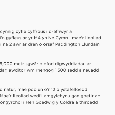
ynnig cyfle cyffrous i drefnwyr a
li’n gyfleus ar yr M4 yn Ne Cymru, mae’r lleoliad
 na 2 awr ar drên o orsaf Paddington Llundain
26,000 metr sgwâr o ofod digwyddiadau ar
gydag awditoriwm rhengog 1,500 sedd a neuadd
d natur, mae pob un o’r 12 o ystafelloedd
Mae’r lleoliad wedi’i amgylchynu gan goetir ac
ongyrchol i Hen Goedwig y Coldra a thiroedd