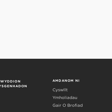
AMDANOM NI
EWYDDION
LYSGENHADON
Cyswllt
Ymholiadau
Gair O Brofiad