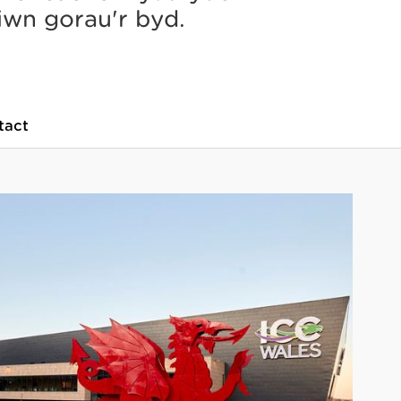
iwn gorau'r byd.
tact